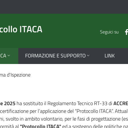
collo ITACA
Seguici su
ACA
FORMAZIONE E SUPPORTO
LINK
current
ema d'Ispezione
re 2025
ha sostituito il Regolamento Tecnico RT-33 di
ACCRE
certificazione per l’applicazione del “Protocollo ITACA”. Attua
i, svolto in ambito volontario, per le fasi di progettazione (ese
formità al
"Protocollo ITACA"
ed a sostegno delle politiche naz