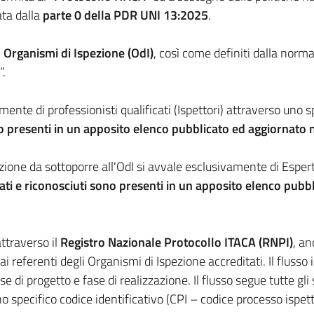
ata dalla
parte 0 della PDR UNI 13:2025
.
i
Organismi di Ispezione (OdI)
, così come definiti dalla nor
”.
vamente di professionisti qualificati (Ispettori) attraverso uno
ono presenti in un apposito elenco pubblicato ed aggiornato 
ione da sottoporre all'OdI si avvale esclusivamente di Espert
icati e riconosciuti sono presenti in un apposito elenco pubb
attraverso il
Registro Nazionale Protocollo ITACA (RNPI)
, an
o ai referenti degli Organismi di Ispezione accreditati. Il fluss
 fase di progetto e fase di realizzazione. Il flusso segue tutte
no specifico codice identificativo (CPI – codice processo ispetti